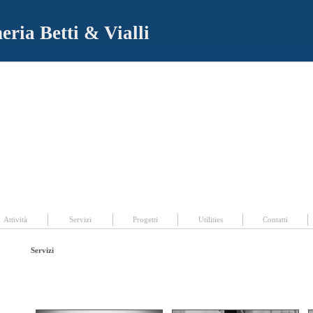
eria Betti & Vialli
ogetti
|
Utilities
|
Contatti
Attività
Servizi
Progetti
Utilities
Contatti
Servizi