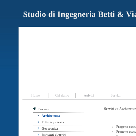
Studio di Ingegneria Betti & Via
Home
|
Chi siamo
|
Attività
|
Servizi
|
Progetti
|
Utilities
|
Contatti
Home
Chi siamo
Attività
Servizi
Servizi >>
Architettu
Servizi
Architettura
Edilizia privata
Progetto esec
Geotecnica
Progetto esec
Impianti elettrici